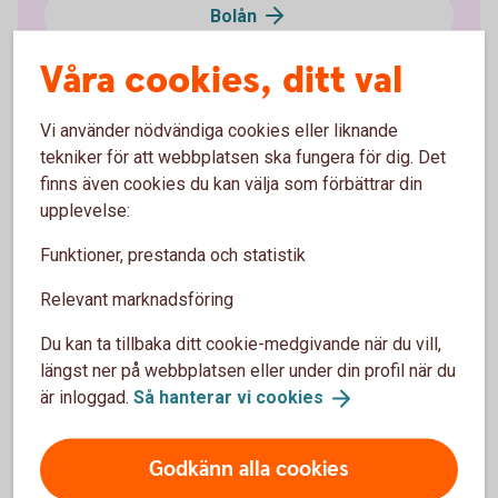
Bolån
Våra cookies, ditt val
Privatlån
Vi använder nödvändiga cookies eller liknande
Spara och placera
tekniker för att webbplatsen ska fungera för dig. Det
finns även cookies du kan välja som förbättrar din
Ung och Student
upplevelse:
Funktioner, prestanda och statistik
Pension
Relevant marknadsföring
Försäkringar
Du kan ta tillbaka ditt cookie-medgivande när du vill,
längst ner på webbplatsen eller under din profil när du
Kort
är inloggad.
Så hanterar vi
cookies
Betala och överföra
Godkänn alla cookies