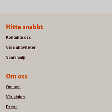
Sidfot
Hitta snabbt
Kontakta oss
Våra aktiviteter
Spärrhjälp
Om oss
Om oss
Vår vision
Press