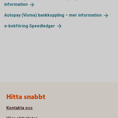
information
Autopay (Visma) bankkoppling – mer
information
e-bokföring
Speedledger
Sidfot
Hitta snabbt
Kontakta oss