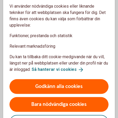
Vad är ERP, bankintegration och
Vi använder nödvändiga cookies eller liknande
ERP-integration?
tekniker för att webbplatsen ska fungera för dig. Det
finns även cookies du kan välja som förbättrar din
Vad betyder ERP?
upplevelse:
Funktioner, prestanda och statistik
ERP står för Enterprise Resource Planning – på svenska
Relevant marknadsföring
affärssystem. Det är ett affärssystem, alltså ett IT-system,
som hjälper företag att hantera olika delar av verksamheten,
Du kan ta tillbaka ditt cookie-medgivande när du vill,
som ekonomi, HR, logistik eller tillverkning. De finns i
längst ner på webbplatsen eller under din profil när du
många former – från små bokföringsprogram till
är inloggad.
Så hanterar vi
cookies
avancerade system för stora företag.
När vi pratar om ERP-system inkluderar vi också andra
Godkänn alla cookies
system där en bankkoppling kan vara till nytta – till
exempel lönesystem, fastighetssystem eller enklare
Bara nödvändiga cookies
redovisnings- och bokföringsprogram.