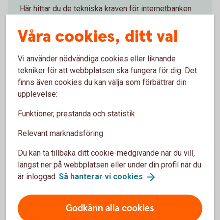
Här hittar du de tekniska kraven för internetbanken
och information hur du kan lösa tekniska problem.
Våra cookies, ditt val
Rekommenderade
webbläsare
Vi använder nödvändiga cookies eller liknande
tekniker för att webbplatsen ska fungera för dig. Det
finns även cookies du kan välja som förbättrar din
upplevelse:
Behöver du hjälp?
Funktioner, prestanda och statistik
Hitta svar på dina frågor eller ring oss så hjälper vi
Relevant marknadsföring
dig.
Du kan ta tillbaka ditt cookie-medgivande när du vill,
längst ner på webbplatsen eller under din profil när du
Frågor och svar om
Internetbanken
är inloggad.
Så hanterar vi
cookies
Ring oss på 0771-97 75 12
Godkänn alla cookies