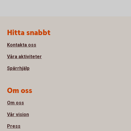
Sidfot
Hitta snabbt
Kontakta oss
Våra aktiviteter
Spärrhjälp
Om oss
Om oss
Vår vision
Press