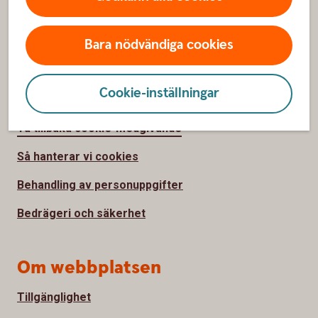
Press
Bara nödvändiga cookies
Klagomål
Cookie-inställningar
Säkerhet och integritet
Ta tillbaka cookie-medgivande
Så hanterar vi cookies
Behandling av personuppgifter
Bedrägeri och säkerhet
Om webbplatsen
Tillgänglighet