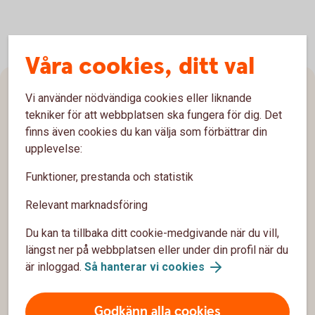
Våra cookies, ditt val
Sidfot
Vi använder nödvändiga cookies eller liknande
Hitta snabbt
tekniker för att webbplatsen ska fungera för dig. Det
finns även cookies du kan välja som förbättrar din
Kontakta oss
upplevelse:
Våra aktiviteter
Funktioner, prestanda och statistik
Spärrhjälp
Relevant marknadsföring
Du kan ta tillbaka ditt cookie-medgivande när du vill,
Om oss
längst ner på webbplatsen eller under din profil när du
är inloggad.
Så hanterar vi cookies
Om oss
Vår vision
Godkänn alla cookies