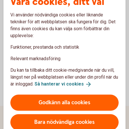
Våra cookies, ditt val
Vi använder nödvändiga cookies eller liknande
Historiska villkor
tekniker för att webbplatsen ska fungera för dig. Det
finns även cookies du kan välja som förbättrar din
upplevelse:
Historiska
villkor
Funktioner, prestanda och statistik
Relevant marknadsföring
Du kan ta tillbaka ditt cookie-medgivande när du vill,
längst ner på webbplatsen eller under din profil när du
är inloggad.
Så hanterar vi
cookies
Godkänn alla cookies
Sidfot
Hitta snabbt
Bara nödvändiga cookies