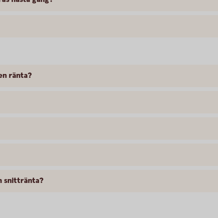
en ränta?
h snittränta?