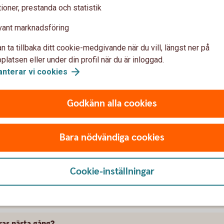
ioner, prestanda och statistik
vant marknadsföring
n ta tillbaka ditt cookie-medgivande när du vill, längst ner på
latsen eller under din profil när du är inloggad.
anterar vi
cookies
viks Sparbank, inte i Swedbank Hypotek.
Godkänn alla cookies
 redovisas ingen genomsnittsränta.
Bara nödvändiga cookies
nta?
Cookie-inställningar
direkt när styrräntan ändras?
dras nästa gång?