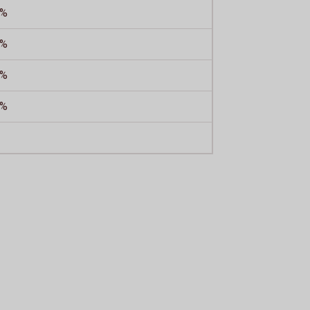
 %
 %
 %
 %