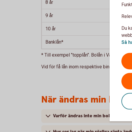
8 år
Funkt
9 år
Rele
Du ka
10 år
webbp
Banklån*
Så h
* Till exempel "topplån". Bolån i Valdemars
Vid för få lån inom respektive bindningstid
När ändras min borä
Varför ändras inte min bolåneränta 
Hur ser jag när min rörliga ränta än