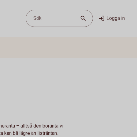
Sök
Logga in
åneränta – alltså den boränta vi
 kan bli lägre än listräntan.