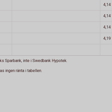
4,14
4,14
4,14
4,19
viks Sparbank, inte i Swedbank Hypotek.
as ingen ränta i tabellen.