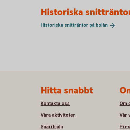
Historiska snittränto
Historiska snitträntor på
bolån
Sidfot
Hitta snabbt
Om
Kontakta oss
Om 
Våra aktiviteter
Vår 
Spärrhjälp
Pre