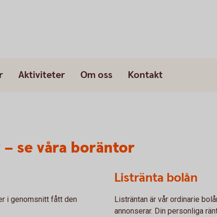
r
Aktiviteter
Om oss
Kontakt
 – se våra boräntor
Listränta bolån
er i genomsnitt fått den
Listräntan är vår ordinarie bol
annonserar. Din personliga ränta