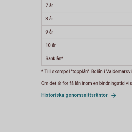
7 år
8 år
9 år
10 år
Banklån*
* Till exempel "topplån". Bolån i Valdemars
Om det är för få lån inom en bindningstid vis
Historiska genomsnittsräntor