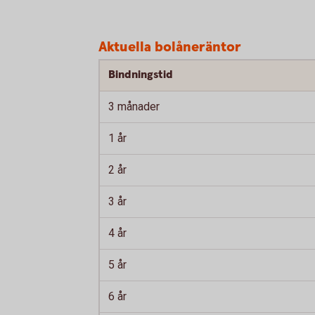
Aktuella bolåneräntor
Bindningstid
3 månader
1 år
2 år
3 år
4 år
5 år
6 år