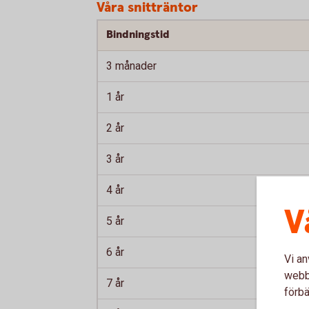
Våra snitträntor
Bindningstid
3 månader
1 år
2 år
3 år
4 år
V
5 år
6 år
Vi an
webbp
7 år
förbä