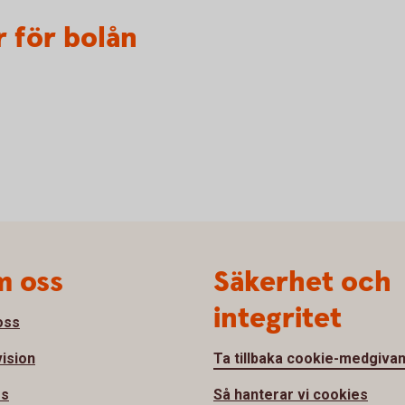
r för bolån
 oss
Säkerhet och
integritet
oss
vision
Ta tillbaka cookie-medgiva
ss
Så hanterar vi cookies