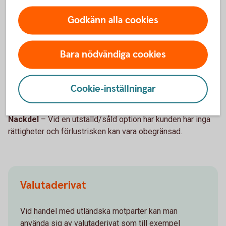
skyldigheter mot banken.
Godkänn alla cookies
Nackdel
– Vid köp av en option så betalar kunden en
premie.
Bara nödvändiga cookies
Såld option
Fördel
– Vid en utställd/såld option erhåller kunden en
Cookie-inställningar
premie.
Nackdel
– Vid en utställd/såld option har kunden har inga
rättigheter och förlustrisken kan vara obegränsad.
Valutaderivat
Vid handel med utländska motparter kan man
använda sig av valutaderivat som till exempel