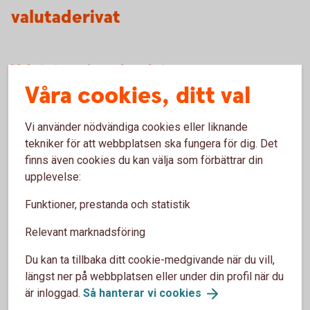
valutaderivat
Valutatermin och valutaswap
Våra cookies, ditt val
Fördel
– Med en valutatermin och en valutaswap så vet
kunden exakt vad utfallet blir, och kan på så vis undvika en
Vi använder nödvändiga cookies eller liknande
valutarisk under löptiden.
tekniker för att webbplatsen ska fungera för dig. Det
finns även cookies du kan välja som förbättrar din
Nackdel
- Om underliggande affär inte blir av så har kunden
upplevelse:
ett bindande avtal mot banken vilket kan leda till vinst eller
förlust.
Funktioner, prestanda och statistik
Köpt option
Relevant marknadsföring
Du kan ta tillbaka ditt cookie-medgivande när du vill,
Fördel
– Med en köpoption kan man tillgodoräkna sig
längst ner på webbplatsen eller under din profil när du
positiva kursrörelser vilket kan jämföras med en försäkring.
är inloggad.
Så hanterar vi
cookies
Skulle underliggande affär inte bli av så har kunden inga