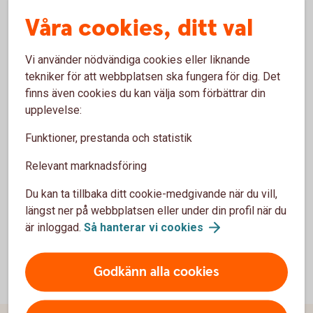
Swedbanks policy for allokering av
Våra cookies, ditt val
gjeldsinstrumenter når vi er tilretteleggere (pdf)
Kontoavtale innskudd og betalingstjenester
næringsforhold (pdf)
Vi använder nödvändiga cookies eller liknande
Generelle vilkår innskudd og betalingstjenester
tekniker för att webbplatsen ska fungera för dig. Det
kontoavtale næringsforhold (pdf)
finns även cookies du kan välja som förbättrar din
Veiledende prisopplysninger for handel gjennom
upplevelse:
Swedbank (pdf)
Funktioner, prestanda och statistik
Informasjon om markedsplasser mv (pdf)
Handelsfullmakt (pdf)
Relevant marknadsföring
Informasjon til kunder om egenskaper og risiko
Du kan ta tillbaka ditt cookie-medgivande när du vill,
knyttet til fondsobligasjoner (pdf)
längst ner på webbplatsen eller under din profil när du
är inloggad.
Så hanterar vi
cookies
Godkänn alla cookies