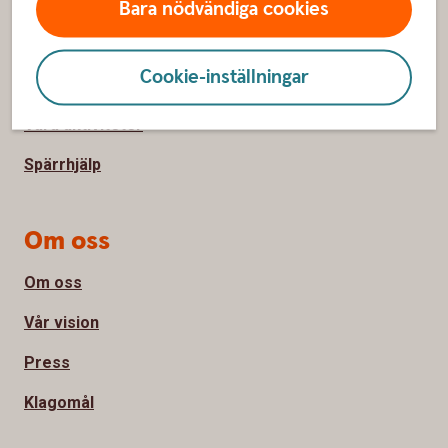
Bara nödvändiga cookies
Sidfot
Hitta snabbt
Cookie-inställningar
Kontakta oss
Våra aktiviteter
Spärrhjälp
Om oss
Om oss
Vår vision
Press
Klagomål