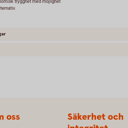
konomisk trygghet med möjlighet
ternativ.
gar
 oss
Säkerhet och