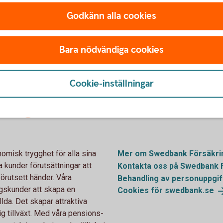
 sparbankerna, ska jag logga in här eller i min internetbank?
Godkänn alla cookies
 kan inte logga in, vad gör jag?
Bara nödvändiga cookies
r jag?
Cookie-inställningar
ring
Mer informati
misk trygghet för alla sina
Mer om Swedbank
Försäkri
 kunder förutsättningar att
Kontakta oss på Swedbank
örutsett händer. Våra
Behandling av personuppgif
agskunder att skapa en
Cookies för
swedbank.se
lda. Det skapar attraktiva
ig tillväxt. Med våra pensions-