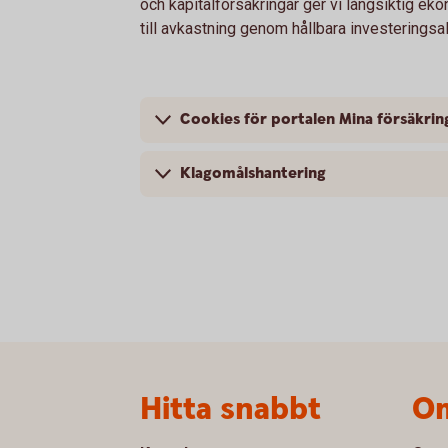
och kapitalförsäkringar ger vi långsiktig e
till avkastning genom hållbara investeringsal
Cookies för portalen Mina försäkrin
Klagomålshantering
Sidfot
Hitta snabbt
Om