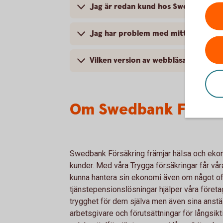
Jag är redan kund hos Swedbank eller
Jag har problem med mitt BankID och
Vilken version av webbläsare behöve
Om Swedbank Försäk
Swedbank Försäkring främjar hälsa och ekono
kunder. Med våra Trygga försäkringar får våra
kunna hantera sin ekonomi även om något of
tjänstepensionslösningar hjälper våra föret
trygghet för dem själva men även sina anstäl
arbetsgivare och förutsättningar för långsikt