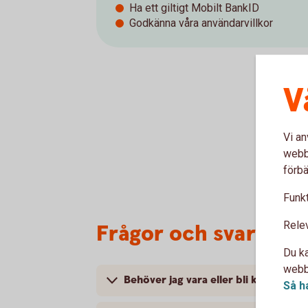
Ha ett giltigt Mobilt BankID
Godkänna våra användarvillkor
V
Vi an
webbp
förbä
Funkt
Rele
Frågor och svar om p
Du ka
webbp
Behöver jag vara eller bli kund hos 
Så h