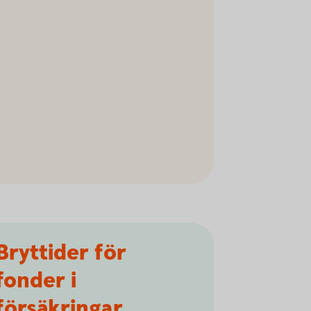
Bryttider för
fonder i
försäkringar