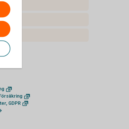
on
ng
Försäkring
ter,
GDPR