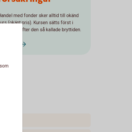
Handel med fonder sker alltid till okänd
urs (okänt pris). Kursen sätts först i
efterhand, efter den så kallade bryttiden.
Bryttider
a som