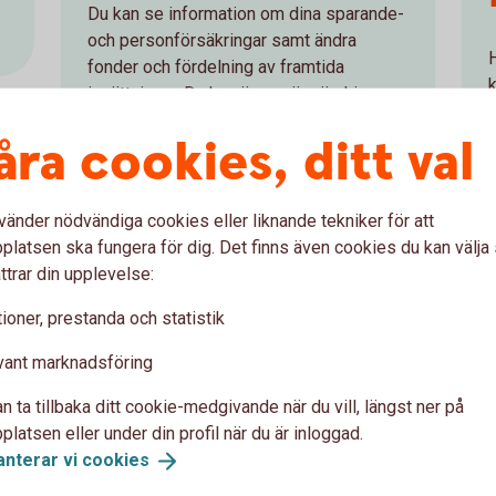
Du kan se information om dina sparande-
och personförsäkringar samt ändra
fonder och fördelning av framtida
k
insättningar. Du kan även göra ändringar
inför utbetalning av dina
åra cookies, ditt val
pensionsförsäkringar. Den här tjänsten är
under utveckling, framöver kommer det
vara möjligt att utföra andra typer av
vänder nödvändiga cookies eller liknande tekniker för att
ärenden.
latsen ska fungera för dig. Det finns även cookies du kan välj
ttrar din upplevelse:
ioner, prestanda och statistik
vant marknadsföring
ortalen Mina försäkringar
n ta tillbaka ditt cookie-medgivande när du vill, längst ner på
latsen eller under din profil när du är inloggad.
Swedbank eller sparbankerna för att kunna logga in?
anterar vi
cookies