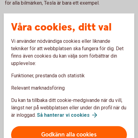
för alla bilmärken, Tesla är bara ett exempel.
Våra cookies, ditt val
BilBAS eller BilPLUS - jämför innehåll
Vi använder nödvändiga cookies eller liknande
Produktfakta och villkor
tekniker för att webbplatsen ska fungera för dig. Det
finns även cookies du kan välja som förbättrar din
upplevelse:
Så mycket kostar din bilförsäkring
Funktioner, prestanda och statistik
Relevant marknadsföring
Vanliga frågor om att försäkra
Du kan ta tillbaka ditt cookie-medgivande när du vill,
längst ner på webbplatsen eller under din profil när du
Tesla
är inloggad.
Så hanterar vi
cookies
Ska jag välja trafik-, hel- eller halvförsäkring?
Godkänn alla cookies