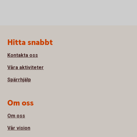
Sidfot
Hitta snabbt
Kontakta oss
Våra aktiviteter
Spärrhjälp
Om oss
Om oss
Vår vision