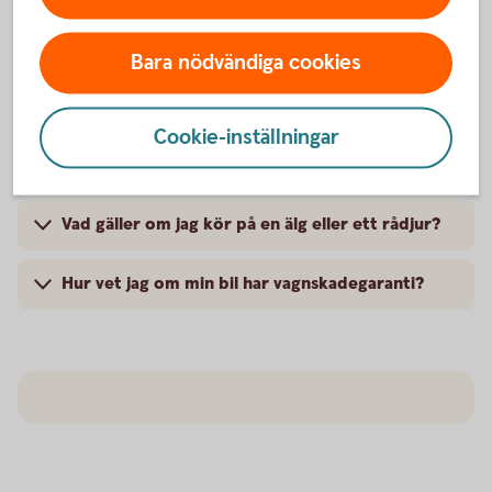
Om jag får stenskott, täcker bilförsäkringen?
Bara nödvändiga cookies
Övningsköra med min bil - vad gäller?
Cookie-inställningar
Gäller bilförsäkringen om jag semestrar i
Europa?
Vad gäller om jag kör på en älg eller ett rådjur?
Hur vet jag om min bil har vagnskadegaranti?