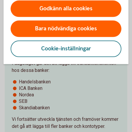
legitimera dig hos den andra banken var sjätte
Godkänn alla cookies
månad.
Bara nödvändiga cookies
Vilka banker kan du lägga till?
Cookie-inställningar
I dagsläget går det att lägga till transaktionskonton
hos dessa banker:
Handelsbanken
ICA Banken
Nordea
SEB
Skandiabanken
Vi fortsätter utveckla tjänsten och framöver kommer
det gå att lägga till fler banker och kontotyper.