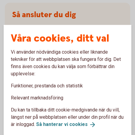
Så ansluter du dig
Du hittar tjänsten i appen för privatpersoner,
Våra cookies, ditt val
längst ned på sidan Konton.
Öppna upp appen för privatpersoner
Vi använder nödvändiga cookies eller liknande
Välj Konton i menyn
tekniker för att webbplatsen ska fungera för dig. Det
finns även cookies du kan välja som förbättrar din
Längst ned på sidan hittar du tjänsten Konton i andra
upplevelse:
banker. Välj den bank du vill lägga till
Ge ditt samtycke och godkänn villkoren
Funktioner, prestanda och statistik
Legitimera dig hos den andra banken
Relevant marknadsföring
Vänta medan vi hämtar dina konton och transaktioner
från den andra banken
Du kan ta tillbaka ditt cookie-medgivande när du vill,
längst ner på webbplatsen eller under din profil när du
Välj vilka konton du vill visa
är inloggad.
Så hanterar vi
cookies
För att hålla informationen uppdaterad behöver du