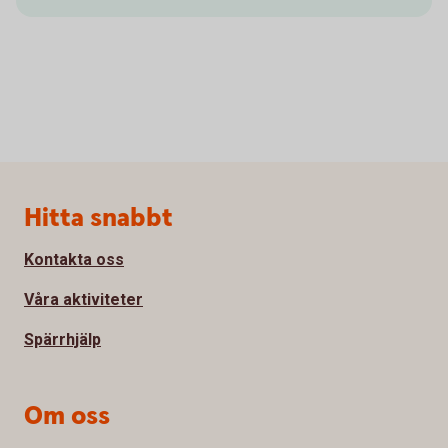
Sidfot
Hitta snabbt
Kontakta oss
Våra aktiviteter
Spärrhjälp
Om oss