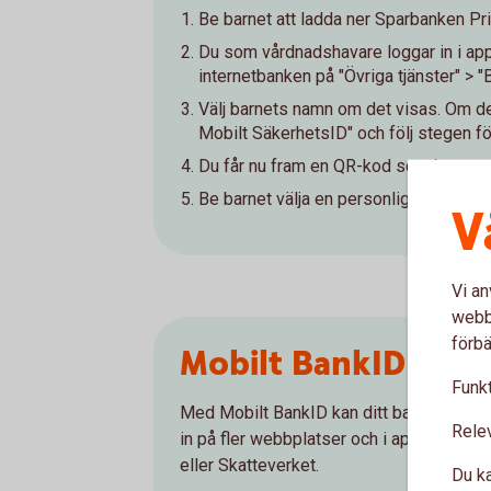
Be barnet att ladda ner Sparbanken P
Du som vårdnadshavare loggar in i appen
internetbanken på "Övriga tjänster" > "
Välj barnets namn om det visas. Om det 
Mobilt SäkerhetsID" och följ stegen fö
Du får nu fram en QR-kod som barnet
Be barnet välja en personlig kod
V
Vi an
webbp
förbä
Mobilt BankID
Funkt
Med Mobilt BankID kan ditt barn logga in
Rele
in på fler webbplatser och i appar, till 
eller Skatteverket.
Du ka