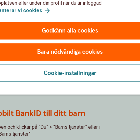
latsen eller under din profil när du är inloggad.
 ditt barn ha:
anterar vi
cookies
Godkänn alla cookies
kontor
nader
Bara nödvändiga cookies
så kan ni få hjälp på ett kontor. Både du som
med giltig legitimation.
Cookie-inställningar
ilt BankID till ditt barn
 och klickar på ”Du” > ”Barns tjänster” eller i
Barns tjänster”