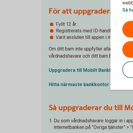
webbp
För att uppgradera måste
Så h
Fyllt 12 år
Registrerats med ID-handling på ett 
Varit ansluten till appen i minst 6 må
Om ditt barn inte uppfyller alla kriterier 
vårdnadshavare och ditt barn behöver ha 
Uppgradera till Mobilt
BankID
Hitta närmaste
bankkontor
Så uppgraderar du till Mob
Du som vårdnadshavare loggar in i appen
internetbanken på ”Övriga tjänster” > ”