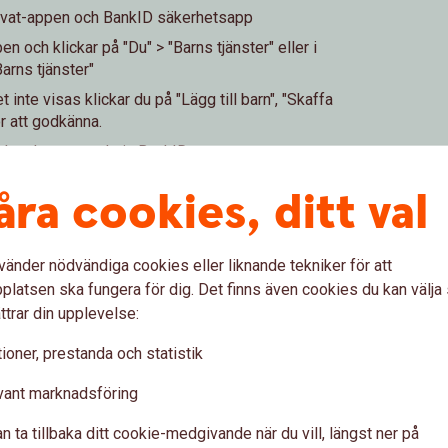
rivat-appen och BankID säkerhetsapp
 och klickar på "Du" > "Barns tjänster" eller i
Barns tjänster"
inte visas klickar du på "Lägg till barn", "Skaffa
r att godkänna.
 ska skanna med sin BankID-app
åra cookies, ditt val
vänder nödvändiga cookies eller liknande tekniker för att
latsen ska fungera för dig. Det finns även cookies du kan välj
ttrar din upplevelse:
ioner, prestanda och statistik
 i vår app och Swisha. Ditt barn kan också logga
vant marknadsföring
exempel 1177, Trafikverket, Försäkringskassan
n ta tillbaka ditt cookie-medgivande när du vill, längst ner på