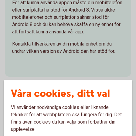
För att kunna använda appen måste din mobiltelefon
eller surfplatta ha stöd för Android 8. Vissa äldre
mobiltelefoner och surfplattor saknar stöd för
Android 8 och du kan behöva skaffa en ny enhet för
att fortsatt kunna använda vår app.
Kontakta tillverkaren av din mobila enhet om du
undrar vilken version av Android den har stöd för.
Våra cookies, ditt val
iOS
Vi använder nödvändiga cookies eller liknande
tekniker för att webbplatsen ska fungera för dig. Det
Från och med 30 mars 2026 kan du inte längre
finns även cookies du kan välja som förbättrar din
använda appen med iOS 15, du måste minst ha
upplevelse:
uppgraderat till iOS 16.6. Vissa äldre mobila enheter