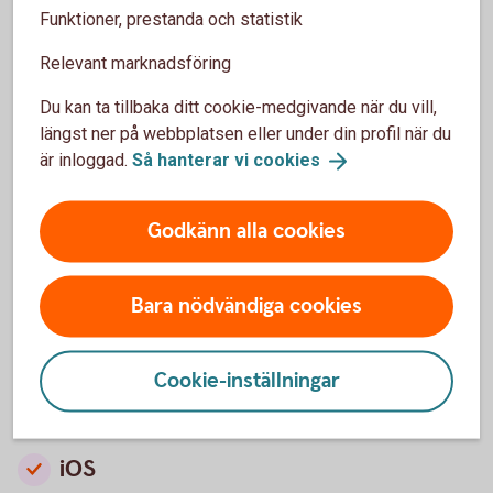
saknar stöd för iOS 16 och du behöver då skaffa en
Funktioner, prestanda och statistik
ny iPhone eller iPad för att kunna använda vår app.
Relevant marknadsföring
Kontakta Apple om du undrar vilken version av iOS
din enhet stödjer.
Du kan ta tillbaka ditt cookie-medgivande när du vill,
längst ner på webbplatsen eller under din profil när du
Identifiera iPhone-modell
(apple.com)
är inloggad.
Så hanterar vi
cookies
Identifiera iPad-modell
(apple.com)
Godkänn alla cookies
Bara nödvändiga cookies
Instruktioner för uppdatering av
Cookie-inställningar
iOS och Android
iOS