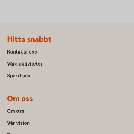
Sidfot
Hitta snabbt
Kontakta oss
Våra aktiviteter
Spärrhjälp
Om oss
Om oss
Vår vision