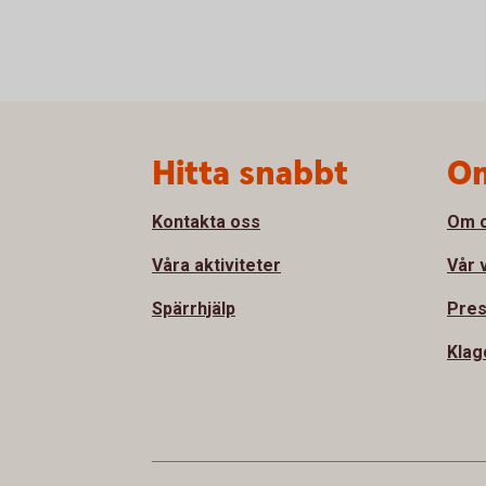
Sidfot
Hitta snabbt
Om
Kontakta oss
Om 
Våra aktiviteter
Vår 
Spärrhjälp
Pre
Klag