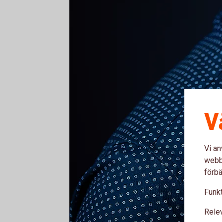
V
Vi an
webbp
förbä
Funkt
Rele