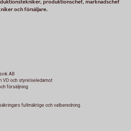
oduktionstekniker, produktionschef, marknadschef
niker och försäljare.
svik AB
m VD och styrelseledamot
ch försäljning
rsäkringars fullmäktige och valberedning.