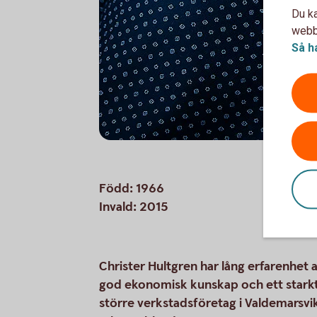
Du ka
webbp
Så h
Född: 1966
Invald: 2015
Christer Hultgren har lång erfarenhet 
god ekonomisk kunskap och ett starkt 
större verkstadsföretag i Valdemarsvi