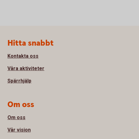
Sidfot
Hitta snabbt
Kontakta oss
Våra aktiviteter
Spärrhjälp
Om oss
Om oss
Vår vision