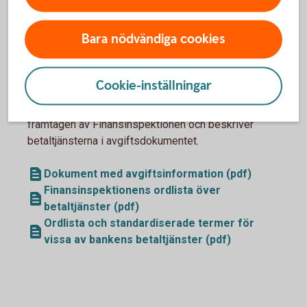
standardiserad prislista med de vanligaste
betaltjänsterna kopplade till ett betalkonto. Du hittar
Bara nödvändiga cookies
alla bankers information på konsumenternas.se
Du får också avgiftsinformationen när du öppnar ett
nytt betalkonto i banken.
Cookie-inställningar
Till avgiftsinformationen finns en ordlista. Den är
framtagen av Finansinspektionen och beskriver
betaltjänsterna i avgiftsdokumentet.
Dokument med avgiftsinformation (pdf)
Finansinspektionens ordlista över
betaltjänster (pdf)
Ordlista och standardiserade termer för
vissa av bankens betaltjänster (pdf)