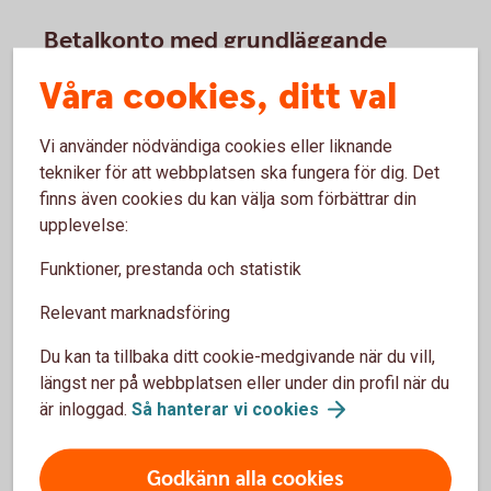
Betalkonto med grundläggande
funktioner
Våra cookies, ditt val
Direktivet syftar till att underlätta för konsumenter
bosatta inom EES att få tillgång till ett betalkonto
Vi använder nödvändiga cookies eller liknande
med grundläggande funktioner. Dvs ett betalkonto,
tekniker för att webbplatsen ska fungera för dig. Det
internetbank med betalningstjänst och ett bankkort
finns även cookies du kan välja som förbättrar din
Maestro. Mer information om att bli kund hittar du
upplevelse:
här.
Funktioner, prestanda och statistik
Bli
kund
Relevant marknadsföring
Du kan ta tillbaka ditt cookie-medgivande när du vill,
längst ner på webbplatsen eller under din profil när du
är inloggad.
Så hanterar vi
cookies
Avgiftsinformation
Godkänn alla cookies
Dokument med avgiftsinformation är en EU-