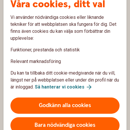
Våra cookies, ditt val
Kontakta oss
Vi använder nödvändiga cookies eller liknande
Våra aktiviteter
tekniker för att webbplatsen ska fungera för dig. Det
finns även cookies du kan välja som förbättrar din
Spärrhjälp
upplevelse:
Funktioner, prestanda och statistik
Om oss
Relevant marknadsföring
Om oss
Du kan ta tillbaka ditt cookie-medgivande när du vill,
Vår vision
längst ner på webbplatsen eller under din profil när du
är inloggad.
Så hanterar vi cookies
Press
Klagomål
Godkänn alla cookies
Säkerhet och integritet
Bara nödvändiga cookies