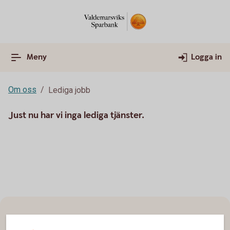
Meny
Logga in
Om oss
Lediga jobb
Just nu har vi inga lediga tjänster.
Sidfot
Hitta snabbt