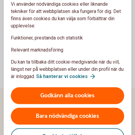
Vi använder nödvändiga cookies eller liknande
tekniker för att webbplatsen ska fungera för dig. Det
Kundstöd privat
finns även cookies du kan välja som förbättrar din
upplevelse:
Tel: 0123-129 18
Funktioner, prestanda och statistik
erika.angefur@valdemarsvikssparbank.se
Epost:
Relevant marknadsföring
Du kan ta tillbaka ditt cookie-medgivande när du vill,
längst ner på webbplatsen eller under din profil när du
är inloggad.
Så hanterar vi
cookies
Godkänn alla cookies
Sidfot
Hitta snabbt
Bara nödvändiga cookies
Kontakta oss
Våra aktiviteter