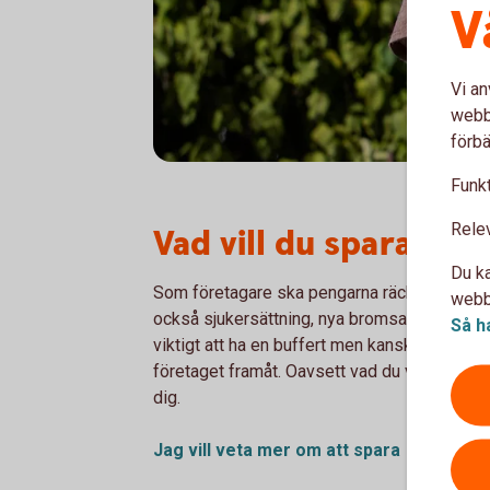
V
Vi an
webbp
förbä
Funkt
Rele
Vad vill du spara till?
Du ka
Som företagare ska pengarna räcka till myck
webbp
också sjukersättning, nya bromsar på bilen 
Så h
viktigt att ha en buffert men kanske också sp
företaget framåt. Oavsett vad du vill spara t
dig.
Jag vill veta mer om att
spara