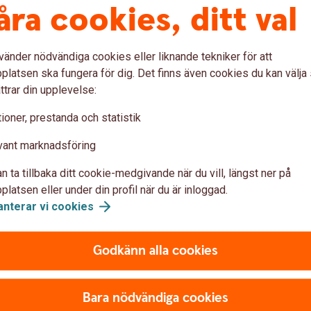
åra cookies, ditt val
vänder nödvändiga cookies eller liknande tekniker för att
latsen ska fungera för dig. Det finns även cookies du kan välj
ttrar din upplevelse:
ioner, prestanda och statistik
vant marknadsföring
n ta tillbaka ditt cookie-medgivande när du vill, längst ner på
et. Löner och andra löpande utgifter men
latsen eller under din profil när du är inloggad.
och andra oväntade kostnader. Därför är det
anterar vi
cookies
ara till större investeringar som tar
ill hjälper vi dig med ett sparande som passar
Godkänn alla cookies
Bara nödvändiga cookies