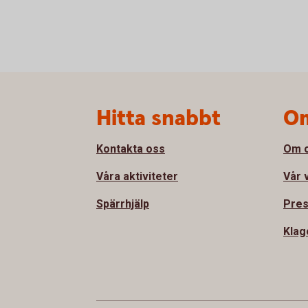
Sidfot
Hitta snabbt
Om
Kontakta oss
Om 
Våra aktiviteter
Vår 
Spärrhjälp
Pre
Klag