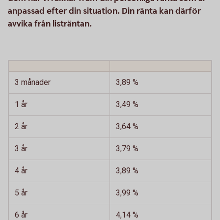
anpassad efter din situation. Din ränta kan därför
avvika från listräntan.
3 månader
3,89 %
1 år
3,49 %
2 år
3,64 %
3 år
3,79 %
4 år
3,89 %
5 år
3,99 %
6 år
4,14 %