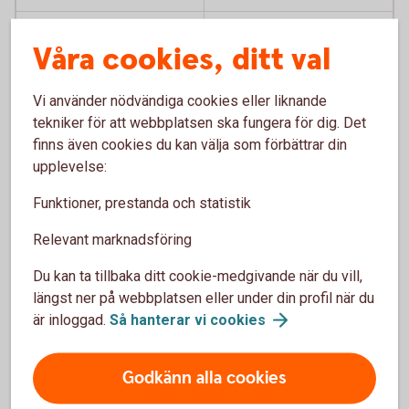
7 år
4,14 %
Våra cookies, ditt val
8 år
4,14 %
Vi använder nödvändiga cookies eller liknande
9 år
4,14 %
tekniker för att webbplatsen ska fungera för dig. Det
finns även cookies du kan välja som förbättrar din
10 år
4,19 %
upplevelse:
Banklån*
Funktioner, prestanda och statistik
Relevant marknadsföring
Du kan ta tillbaka ditt cookie-medgivande när du vill,
Historiska Räntor Jordbrukskredit 1999-2011 (xlsx)
längst ner på webbplatsen eller under din profil när du
är inloggad.
Så hanterar vi
cookies
Godkänn alla cookies