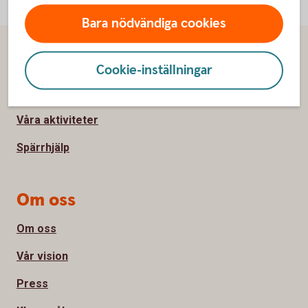
Bara nödvändiga cookies
Sidfot
Hitta snabbt
Cookie-inställningar
Kontakta oss
Våra aktiviteter
Spärrhjälp
Om oss
Om oss
Vår vision
Press