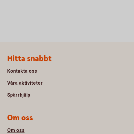
Sidfot
Hitta snabbt
Kontakta oss
Våra aktiviteter
Spärrhjälp
Om oss
Om oss