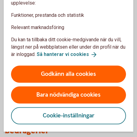
Avbryt all kontakt, även med personer som påstår att
upplevelse:
de kan hjälpa dig att få tillbaka pengarna.
Funktioner, prestanda och statistik
Ta hjälp av din omgivning, eller kontakta
Brottsofferjouren där du bor.
Relevant marknadsföring
Brottsofferjouren.
se
Du kan ta tillbaka ditt cookie-medgivande när du vill,
längst ner på webbplatsen eller under din profil när du
är inloggad.
Så hanterar vi
cookies
Lär dig mer om hur du kan
Godkänn alla cookies
skydda
dig
mot
bedragarna.
Bara nödvändiga cookies
Cookie-inställningar
3 vanliga varningstecken på
bedrägerier