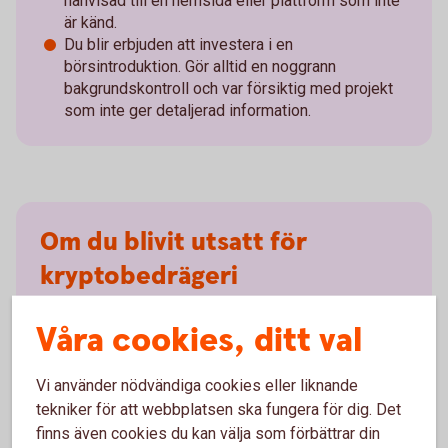
hänvisad till en hemsida eller plattform som inte
är känd.
Du blir erbjuden att investera i en
börsintroduktion. Gör alltid en noggrann
bakgrunds­kontroll och var försiktig med projekt
som inte ger detaljerad information.
Om du blivit utsatt för
kryptobedrägeri
Gör en polisanmälan
(polisen.se)
.
Våra cookies, ditt val
Ring oss och berätta vad som har hänt. Det hjälper
oss att utreda det inträffade vilket kan hjälpa andra
Vi använder nödvändiga cookies eller liknande
som annars riskerar att drabbas på liknande sätt.
tekniker för att webbplatsen ska fungera för dig. Det
Kontakta oss på
banken
finns även cookies du kan välja som förbättrar din