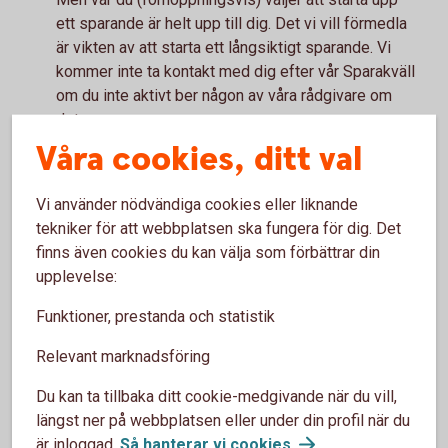
ett sparande är helt upp till dig. Det vi vill förmedla
är vikten av att starta ett långsiktigt sparande. Vi
kommer inte ta kontakt med dig efter vår Sparakväll
om du inte aktivt ber någon av våra rådgivare om
det.
Våra cookies, ditt val
Vad kostar det?
Vi använder nödvändiga cookies eller liknande
Ingenting mer än din tid.
tekniker för att webbplatsen ska fungera för dig. Det
finns även cookies du kan välja som förbättrar din
upplevelse:
Hur anmäler jag mig?
Funktioner, prestanda och statistik
Anmälan sker senast 4 mars till Thomas Lindén tel.
0123-129 39 alt
Relevant marknadsföring
thomas.linden@valdemarsvikssparbank.se. Uppge
Du kan ta tillbaka ditt cookie-medgivande när du vill,
namn och telefonnummer till samtliga deltagare
längst ner på webbplatsen eller under din profil när du
samt eventuell kostavvikelse.
är inloggad.
Så hanterar vi
cookies