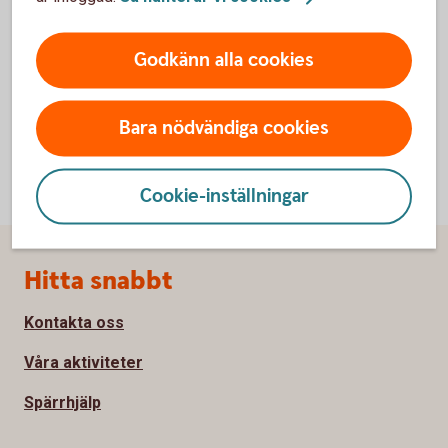
Om du har en personlig rådgivare hos oss går det
jättebra att anmäla sig direkt till denne.
Godkänn alla cookies
Bara nödvändiga cookies
Cookie-inställningar
Sidfot
Hitta snabbt
Kontakta oss
Våra aktiviteter
Spärrhjälp