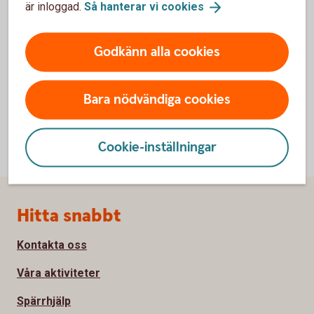
är inloggad.
Så hanterar vi
cookies
också bra att smsa 0738155932. Uppge namn,
telefonnummer, påstigningsplats samt eventuell
specialkost. Anmäl dig senast 4 oktober.
Godkänn alla cookies
Bara nödvändiga cookies
Cookie-inställningar
Sidfot
Hitta snabbt
Kontakta oss
Våra aktiviteter
Spärrhjälp