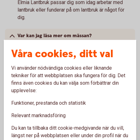
Elmia Lantbruk passar dig som idag arbetar med
lantbruk eller funderar på om lantbruk är något för
dig.
Var kan jag läsa mer om mässan?
Våra cookies, ditt val
Elmia Lantbruks officiella
hemsida
Vi använder nödvändiga cookies eller liknande
Vad kostar det?
tekniker för att webbplatsen ska fungera för dig. Det
finns även cookies du kan välja som förbättrar din
Det kostar 350:-. Då ingår bussresa, inträde samt
upplevelse:
fika på vägen till mässan. Du betalar med Swish
eller kontanter på bussen.
Funktioner, prestanda och statistik
Relevant marknadsföring
Hur anmäler jag mig?
Du kan ta tillbaka ditt cookie-medgivande när du vill,
Anmäl dig till Mia Bergvall 0123-12932 alt
längst ner på webbplatsen eller under din profil när du
mia.bergvall@valdemarsvikssparbank.se. Det går