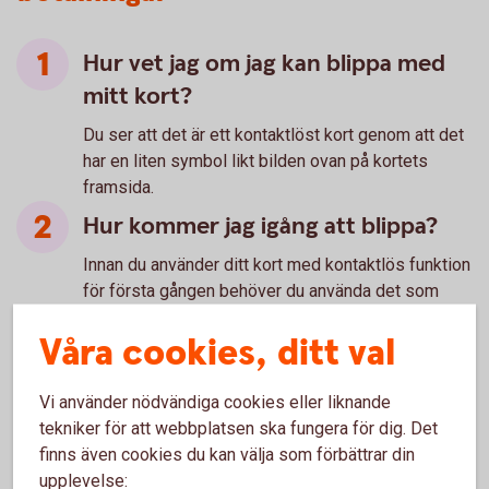
Hur vet jag om jag kan blippa med
mitt kort?
Du ser att det är ett kontaktlöst kort genom att det
har en liten symbol likt bilden ovan på kortets
framsida.
Hur kommer jag igång att blippa?
Innan du använder ditt kort med kontaktlös funktion
för första gången behöver du använda det som
vanligt en gång i en kortterminal, det vill säga med
Våra cookies, ditt val
chip och PIN-kod.
Hur många kronor är ett småköp?
Vi använder nödvändiga cookies eller liknande
På bankkort Mastercard har vi satt 400 kr som
tekniker för att webbplatsen ska fungera för dig. Det
gräns för att kunna blippa utan PIN-kod. Vid köp
finns även cookies du kan välja som förbättrar din
över 400 kr kommer du ombes att slå in din PIN-
upplevelse: