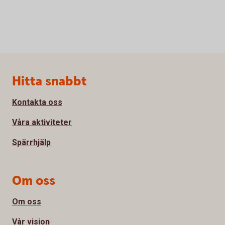
Sidfot
Hitta snabbt
Kontakta oss
Våra aktiviteter
Spärrhjälp
Om oss
Om oss
Vår vision