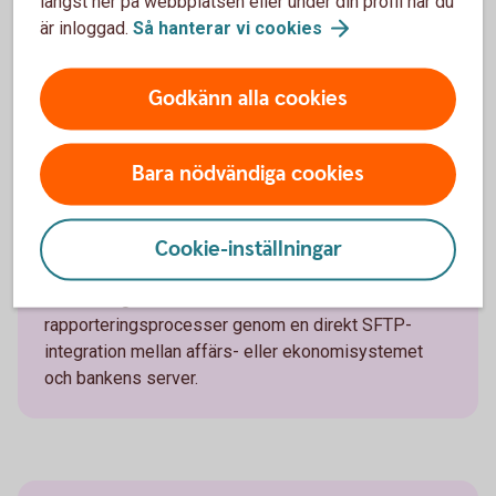
längst ner på webbplatsen eller under din profil när du
är inloggad.
Så hanterar vi
cookies
Med Filadministration via internetbanken kan
företaget direkt ladda upp och hämta filer. Företaget
behöver ha en programvara som kan generera filer
Godkänn alla cookies
enligt respektive betaltjänsts formatkrav.
Bara nödvändiga cookies
Cookie-inställningar
Direktintegration
För företag som vill automatisera sina betal- och
rapporteringsprocesser genom en direkt SFTP-
integration mellan affärs- eller ekonomisystemet
och bankens server.