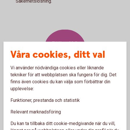
Säkerhetslösning.
Följer ISO
20022
Våra cookies, ditt val
standard
Vi använder nödvändiga cookies eller liknande
tekniker för att webbplatsen ska fungera för dig. Det
finns även cookies du kan välja som förbättrar din
upplevelse:
Funktioner, prestanda och statistik
Kanaler för filöverföring
Relevant marknadsföring
Du kan ta tillbaka ditt cookie-medgivande när du vill,
Filadministration internetbanken